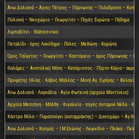
Άνω Δολιανά – Άγιος Πέτρος – Πάρνωνας – Πολύδροσο – Κυπαρί
Πολιανή – Νεοχώριο – Γεωργίτσι – Πηγές Ευρώτα – Πήδημα
Λιμποβίτσι - Βαλτεσινίκο
Πεταλίδι - όρος Λυκόδημο - Πύλος - Μεθώνη - Κορώνη
Όρος Ταΰγετος – Γεωργίτσι – Καστόρειο – όρος Πάρνωνας – Κα
Θαλάμες – Ανατολική Μάνη – Κυπάρισσος - Πόρτο Κάγιο– ακρωτ
Προφήτης Ηλίας - Κάβος Μαλέας – Μονή Αγ. Ειρήνης – Βελανίδι
Άνω Δολιανά - Λαγκάδια - Αγία Φωτεινή (αρχαία Μαντίνεια)
Αρχαία Μεσσήνη - Μάλθη - Φιγαλεία - πηγές ποταμού Νέδα - Κα
Κάστρο Μίλα – Παραπούγκι (καταρράκτης) – Δασοχώρι – Αγ.Θεο
Άνω Δολιανά – Κοσμάς – Ι.Μ.Ελώνης - Λεωνίδιο – Πλάκα - Πελε