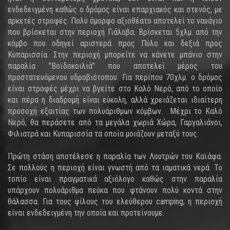
ενδεδειγμένη καθώς ο δρόμος είναι επαρχιακός και στενός, με
αρκετές στροφές. Πολύ όμορφο αξιοθέατο αποτελεί το ναυάγιο
που βρίσκεται στην περιοχή Γιάλοβα. Βρίσκεται 5χλμ. από την
κόμβο που οδηγεί αριστερά προς Πύλο και δεξιά προς
Κυπαρισσία. Στην περιοχή μπορείτε να κάνετε μπάνιο στην
παραλία "Βοϊδοκοιλιά" που αποτελεί μέρος του
προστατευόμενου υδροβιότοπου. Για περίπου 70χλμ. ο δρόμος
είναι στροφές μέχρι να βγείτε στο Καλό Νερό, από το οποίο
και πέρα η διαδρομή είναι εύκολη, αλλά χρειάζεται ιδιαίτερη
προσοχή εξαιτίας των πολυάριθμων κόμβων. Μέχρι το Καλό
Νερό, θα περάσετε από τα μεγάλα χωριά Χώρα, Γαργαλιάνοι,
Φιλιατρά και Κυπαρισσία τα οποία μοιάζουν μεταξύ τους.
Πρώτη στάση αποτέλεσε η παραλία των Λουτρών του Καϊάφα.
Σε πολλούς η περιοχή είναι γνωστή από τα ιαματικά νερά. Το
τοπίο είναι πραγματικά αξιόλογο καθώς στην παραλία
υπάρχουν πολυάριθμα πεύκα που φτάνουν πολύ κοντά στην
θάλασσα. Για τους φίλους του ελεύθερου camping, η περιοχή
είναι ενδεδειγμένη την οποία και προτείνουμε.