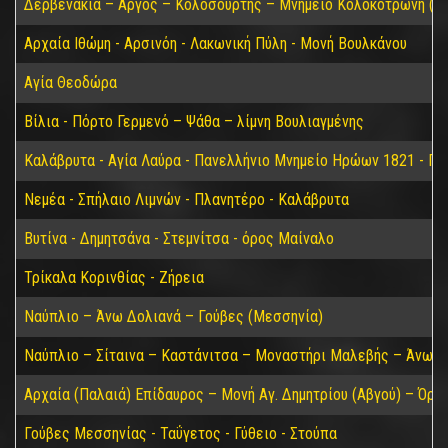
Δερβενάκια – Άργος – Κολοσούρτης – Μνημείο Κολοκοτρώνη (Βα
Αρχαία Ιθώμη - Αρσινόη - Λακωνική Πύλη - Μονή Βουλκάνου
Αγία Θεοδώρα
Βίλια - Πόρτο Γερμενό – Ψάθα – λίμνη Βουλιαγμένης
Καλάβρυτα - Αγία Λαύρα - Πανελλήνιο Μνημείο Ηρώων 1821 - Π
Νεμέα - Σπήλαιο Λιμνών - Πλανητέρο - Καλάβρυτα
Βυτίνα - Δημητσάνα - Στεμνίτσα - όρος Μαίναλο
Τρίκαλα Κορινθίας - Ζήρεια
Ναύπλιο – Άνω Δολιανά – Γούβες (Μεσσηνία)
Ναύπλιο – Σίταινα – Καστάνιτσα – Μοναστήρι Μαλεβής – Άνω Δ
Αρχαία (Παλαιά) Επίδαυρος – Μονή Αγ. Δημητρίου (Αβγού) – Όρο
Γούβες Μεσσηνίας - Ταΰγετος - Γύθειο - Στούπα