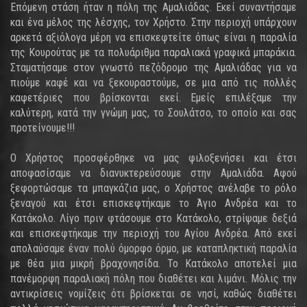
Επόμενη στάση ήταν η πόλη της Αμαλιάδας. Εκεί συναντήσαμε
και ένα μέλος της λέσχης, τον Χρήστο. Στην περιοχή υπάρχουν
αρκετά αξιόλογα μέρη να επισκεφτείτε όπως είναι η παραλία
της Κουρούτας με τα πολυάριθμα παραλιακά γραφικά μπαράκια.
Σταματήσαμε στον γνωστό πεζόδρομο της Αμαλιάδας για να
πιούμε καφέ και να ξεκουραστούμε, σε μια από τις πολλές
καφετέριες που βρίσκονται εκεί. Εμείς επιλέξαμε την
καλύτερη, κατά την γνώμη μας, το Σουλάτσο, το οποίο και σας
προτείνουμε!!!
Ο Χρήστος προσφέρθηκε να μας φιλοξενήσει και έτσι
αποφασίσαμε να διανυκτερεύσουμε στην Αμαλιάδα. Αφού
ξεφορτώσαμε τα μπαγκάζια μας, ο Χρήστος ανέλαβε το ρόλο
ξεναγού και έτσι επισκεφτήκαμε το Άγιο Ανδρέα και το
Κατάκολο. Λίγο πριν φτάσουμε στο Κατάκολο, στρίψαμε δεξιά
και επισκεφτήκαμε την περιοχή του Αγίου Ανδρέα. Από εκεί
απολαύσαμε έναν πολύ όμορφο όρμο, με καταπληκτική παραλία
με θέα μια μικρή βραχονησίδα. Το Κατάκολο αποτελεί μια
πανέμορφη παραλιακή πόλη που διαθέτει και λιμάνι. Μόλις την
αντικρίσεις νομίζεις ότι βρίσκεται σε νησί, καθώς διαθέτει