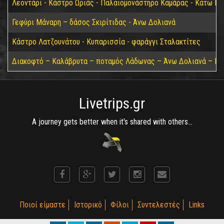
Λεοντάρι - Κάστρο Ωριάς - Παλαιομονάστηρο Καμάρας - Κάτω Για
Γεφύρι Μάναρη – δάσος Σκιρίτιδας - Άνω Δολιανά
Κάστρο Λατζουνάτου - Κυπαρισσία - φαράγγι Σταλακτίτες
Διακοφτό – Καλάβρυτα – ποταμός Λάδωνας – Άνω Δολιανά – Πά
Livetrips.gr
A journey gets better when it's shared with others...
Ποιοί είμαστε
Ιστορικό
Φίλοι
Συντελεστές
Links