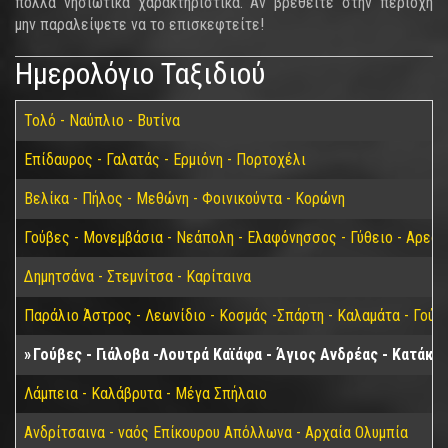
πολλά νησιώτικα χαρακτηριστικά. Αν βρεθείτε στην περιοχή
μην παραλείψετε να το επισκεφτείτε!
Ημερολόγιο Ταξιδιού
Τολό - Ναύπλιο - Βυτίνα
Επίδαυρος - Γαλατάς - Ερμιόνη - Πορτοχέλι
Βελίκα - Πήλος - Μεθώνη - Φοινικούντα - Κορώνη
Γούβες - Μονεμβάσια - Νεάπολη - Ελαφόνησσος - Γύθειο - Αρεόπ
Δημητσάνα - Στεμνίτσα - Καρίταινα
Παράλιο Άστρος - Λεωνίδιο - Κοσμάς -Σπάρτη - Καλαμάτα - Γούβ
Γούβες - Γιάλοβα -Λουτρά Καϊάφα - Άγιος Ανδρέας - Κατάκο
Λάμπεια - Καλάβρυτα - Μέγα Σπήλαιο
Ανδρίτσαινα - ναός Επίκουρου Απόλλωνα - Αρχαία Ολυμπία