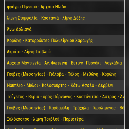
φράγμα Πηνειού - Αρχαία Ήλιδα
λίμνη Στυμφαλία - Καστανιά - λίμνη Δόξης
Άνω Δολιανά
Κορώνη - Καταρράκτες Πολυλίμνιου Χαραυγής
Ακράτα - Λίμνη Τσιβλού
Αρχαία Μαντινεία - Αγ. Φωτεινή - Βυτίνα -Πυργάκι - Λαγκάδια - 
Γούβες (Μεσσηνίας) - Γιάλοβα - Πύλος - Μεθώνη - Κορώνη
Ναύπλιο - Μύλοι - Κολοσούρτης - Κάτω Ασσέα - Δερβένι
Ταΰγετος - Βέρια - όρος Πάρνωνας - Καστάνιτσα - Άστρος - Άνω
Γούβες (Μεσσηνίας) - Καρδαμύλη - Τράχηλα - Γερολιμένας - Βάθ
Ξυλόκαστρο - λίμνη Τσιβλού - Περιστέρα