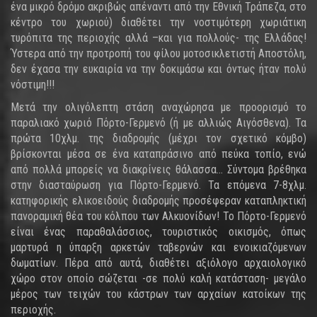
ένα μικρό δρόμο ακριβώς απέναντι από την Εθνική Τράπεζα, στο
κέντρο του χωριού) διαθέτει την νοστιμότερη χωριάτικη
τυρόπιτα της περιοχής αλλά –και για πολλούς- της Ελλάδας!
Ύστερα από την προτροπή του φίλου μοτοσικλετιστή Αποστόλη,
δεν έχασα την ευκαιρία να την δοκιμάσω και όντως ήταν πολύ
νόστιμη!!!
Μετά την ολιγόλεπτη στάση αναχώρησα με προορισμό το
παραλιακό χωριό Πόρτο-Γερμενό (ή με αλλιώς Αιγόσθενα). Τα
πρώτα 10χλμ. της διαδρομής (μέχρι τον σχετικό κόμβο)
βρίσκονται μέσα σε ένα καταπράσινο από πεύκα τοπίο, ενώ
από πολλά μπορείς να διακρίνεις θάλασσα… Σύντομα βρέθηκα
στην διασταύρωση για Πόρτο-Γερμενό. Τα επόμενα 7-8χλμ.
κατηφορικής ελικοειδούς διαδρομής προσέφεραν καταπληκτική
πανοραμική θέα του κόλπου των Αλκυονίδων! Το Πόρτο-Γερμενό
είναι ένας παραθαλάσσιος, τουριστικός οικισμός, όπως
μαρτυρά η ύπαρξη αρκετών ταβερνών και ενοικιαζόμενων
δωματίων. Πέρα από αυτά, διαθέτει αξιόλογο αρχαιολογικό
χώρο στον οποίο σώζεται -σε πολύ καλή κατάσταση- μεγάλο
μέρος των τειχών του κάστρων των αρχαίων κατοίκων της
περιοχής.