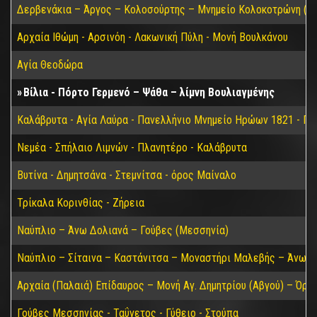
Δερβενάκια – Άργος – Κολοσούρτης – Μνημείο Κολοκοτρώνη (Βα
Αρχαία Ιθώμη - Αρσινόη - Λακωνική Πύλη - Μονή Βουλκάνου
Αγία Θεοδώρα
Βίλια - Πόρτο Γερμενό – Ψάθα – λίμνη Βουλιαγμένης
Καλάβρυτα - Αγία Λαύρα - Πανελλήνιο Μνημείο Ηρώων 1821 - Π
Νεμέα - Σπήλαιο Λιμνών - Πλανητέρο - Καλάβρυτα
Βυτίνα - Δημητσάνα - Στεμνίτσα - όρος Μαίναλο
Τρίκαλα Κορινθίας - Ζήρεια
Ναύπλιο – Άνω Δολιανά – Γούβες (Μεσσηνία)
Ναύπλιο – Σίταινα – Καστάνιτσα – Μοναστήρι Μαλεβής – Άνω Δ
Αρχαία (Παλαιά) Επίδαυρος – Μονή Αγ. Δημητρίου (Αβγού) – Όρο
Γούβες Μεσσηνίας - Ταΰγετος - Γύθειο - Στούπα