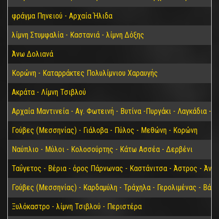
φράγμα Πηνειού - Αρχαία Ήλιδα
λίμνη Στυμφαλία - Καστανιά - λίμνη Δόξης
Άνω Δολιανά
Κορώνη - Καταρράκτες Πολυλίμνιου Χαραυγής
Ακράτα - Λίμνη Τσιβλού
Αρχαία Μαντινεία - Αγ. Φωτεινή - Βυτίνα -Πυργάκι - Λαγκάδια - 
Γούβες (Μεσσηνίας) - Γιάλοβα - Πύλος - Μεθώνη - Κορώνη
Ναύπλιο - Μύλοι - Κολοσούρτης - Κάτω Ασσέα - Δερβένι
Ταΰγετος - Βέρια - όρος Πάρνωνας - Καστάνιτσα - Άστρος - Άνω
Γούβες (Μεσσηνίας) - Καρδαμύλη - Τράχηλα - Γερολιμένας - Βάθ
Ξυλόκαστρο - λίμνη Τσιβλού - Περιστέρα