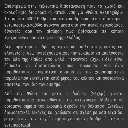
Επέστρεψα στην τελευταία διασταύρωση πριν το χωριό και
ακολούθησα διαφορετική κατεύθυνση για «Ψάθα, Αλεποχώρι».
Τα πρώτα 500-1000μ. του στενού δρόμου είναι ιδιαιτέρως
εντυπωσιακά καθώς περνάνε μέσα από ένα πυκνό πευκοδάσος,
δίνοντάς σου την αίσθηση πως βρίσκεσαι σε κάποιο
«ξεχασμένο» ορεινό σημείο της Ελλάδας.
Λίγο αργότερα ο δρόμος έγινε και πάλι κατηφορικός και
ελικοειδής, ενώ ταυτόχρονα είχες την ευκαιρία να απολαύσεις
την θέα της Ψάθας από ψηλά. Φτάνοντας (3χλμ.) δεν είναι
δύσκολο να διαπιστώσεις πως πρόκειται για έναν
παραθαλάσσιο, τουριστικό οικισμό με την χαρακτηριστική
παραλία που εκτείνεται κατά μήκος του κόλπου και ουσιαστικά
αποτελεί τον ίδιο τον οικισμό.
Από την Ψάθα και μετά ο δρόμος (24χλμ.) γίνεται
παραθαλάσσιος ακολουθώντας την ακτογραμμή. Μάλιστα σε
ορισμένα σημεία του ακουμπά σχεδόν την θάλασσα! Εντελώς
διαφορετικές εικόνες και χρώματα σε σχέση με όσα είχα δει
μέχρι εκείνη την στιγμή στην συγκεκριμένη διαδρομή… εξίσου
εντυπωσιακά!