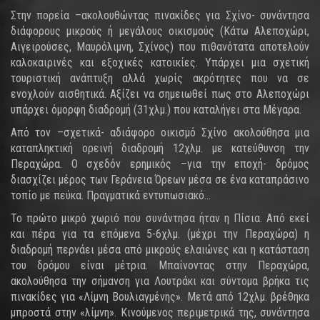
Στην πορεία –ακολουθώντας πινακίδες για Σχίνο- συνάντησα
διάφορους μικρούς ή μεγάλους οικισμούς (Κάτω Αλεποχώρι,
Αιγειρούσες, Μαυρόλιμνη, Σχίνος) που πιθανότατα αποτελούν
καλοκαιρινές και εξοχικές κατοικίες. Υπάρχει μια σχετική
τουριστική ανάπτυξη αλλά χωρίς ακρότητες που να σε
ενοχλούν αισθητικά. Αξίζει να σημειωθεί πως στο Αλεποχώρι
υπάρχει όμορφη διαδρομή (31χλμ.) που καταλήγει στα Μέγαρα.
Από τον –σχετικά- αδιάφορο οικισμό Σχίνο ακολούθησα μια
καταπληκτική ορεινή διαδρομή 12χλμ. με κατεύθυνση την
Περαχώρα. Ο σχεδόν ερημικός –για την εποχή- δρόμος
διασχίζει μέρος των Γεράνεια Όρεων μέσα σε ένα καταπράσινο
τοπίο με πεύκα. Πραγματικά εντυπωσιακό…
Το πρώτο μικρό χωριό που συνάντησα ήταν η Πίσια. Από εκεί
και πέρα για τα επόμενα 5-6χλμ. (μέχρι την Περαχώρα) η
διαδρομή περνάει μέσα από μικρούς ελαιώνες και η κατάσταση
του δρόμου είναι μέτρια. Μπαίνοντας στην Περαχώρα,
ακολούθησα την σήμανση για Λουτράκι και σύντομα βρήκα τις
πινακίδες για «Λίμνη Βουλιαγμένης». Μετά από 12χλμ. βρέθηκα
μπροστά στην «λίμνη». Κινούμενος περιμετρικά της, συνάντησα