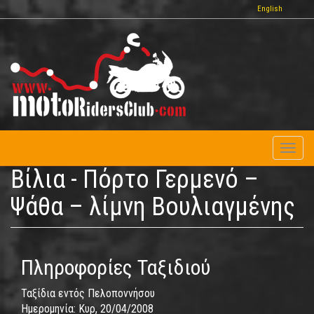
Παράκαμψη
English
προς
το
κυρίως
περιεχόμενο
Toggl
naviga
Βίλια - Πόρτο Γερμενό –
Ψάθα – λίμνη Βουλιαγμένης
Πληροφορίες Ταξιδιού
Ταξίδια εντός Πελοποννήσου
Ημερομηνία:
Κυρ, 20/04/2008