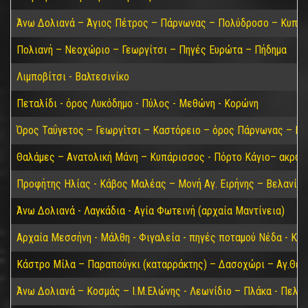
Άνω Δολιανά – Άγιος Πέτρος – Πάρνωνας – Πολύδροσο – Κυπαρί
Πολιανή – Νεοχώριο – Γεωργίτσι – Πηγές Ευρώτα – Πήδημα
Λιμποβίτσι - Βαλτεσινίκο
Πεταλίδι - όρος Λυκόδημο - Πύλος - Μεθώνη - Κορώνη
Όρος Ταΰγετος – Γεωργίτσι – Καστόρειο – όρος Πάρνωνας – Κα
Θαλάμες – Ανατολική Μάνη – Κυπάρισσος - Πόρτο Κάγιο– ακρωτ
Προφήτης Ηλίας - Κάβος Μαλέας – Μονή Αγ. Ειρήνης – Βελανίδι
Άνω Δολιανά - Λαγκάδια - Αγία Φωτεινή (αρχαία Μαντίνεια)
Αρχαία Μεσσήνη - Μάλθη - Φιγαλεία - πηγές ποταμού Νέδα - Κα
Κάστρο Μίλα – Παραπούγκι (καταρράκτης) – Δασοχώρι – Αγ.Θεο
Άνω Δολιανά – Κοσμάς – Ι.Μ.Ελώνης - Λεωνίδιο – Πλάκα - Πελε