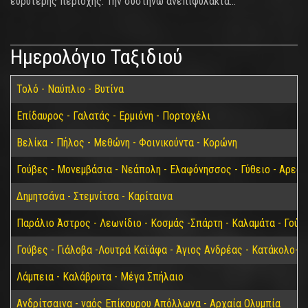
ευρύτερης περιοχής. Την συστήνω ανεπιφύλακτα…
Ημερολόγιο Ταξιδιού
Τολό - Ναύπλιο - Βυτίνα
Επίδαυρος - Γαλατάς - Ερμιόνη - Πορτοχέλι
Βελίκα - Πήλος - Μεθώνη - Φοινικούντα - Κορώνη
Γούβες - Μονεμβάσια - Νεάπολη - Ελαφόνησσος - Γύθειο - Αρεόπ
Δημητσάνα - Στεμνίτσα - Καρίταινα
Παράλιο Άστρος - Λεωνίδιο - Κοσμάς -Σπάρτη - Καλαμάτα - Γούβ
Γούβες - Γιάλοβα -Λουτρά Καϊάφα - Άγιος Ανδρέας - Κατάκολο- 
Λάμπεια - Καλάβρυτα - Μέγα Σπήλαιο
Ανδρίτσαινα - ναός Επίκουρου Απόλλωνα - Αρχαία Ολυμπία