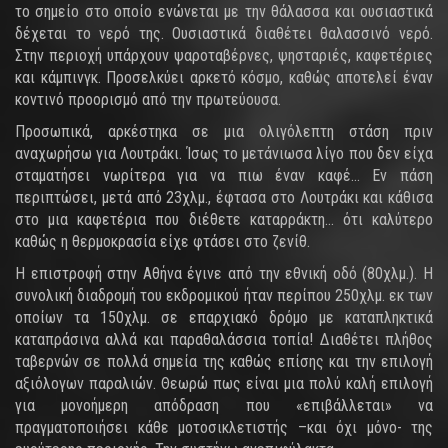
το σημείο στο οποίο ενώνεται με την θάλασσα και ουσιαστικά
δέχεται το νερό της. Ουσιαστικά διαθέτει θαλασσινό νερό.
Στην περιοχή υπάρχουν ψαροταβέρνες, ψησταριές, καφετέριες
και κάμπινγκ. Προσελκύει αρκετό κόσμο, καθώς αποτελεί έναν
κοντινό προορισμό από την πρωτεύουσα.
Προσωπικά, αρκέστηκα σε μια ολιγόλεπτη στάση πριν
αναχωρήσω για Λουτράκι. Ίσως το μετάνιωσα λίγο που δεν είχα
σταματήσει νωρίτερα για να πιω έναν καφέ… Εν πάση
περιπτώσει, μετά από 23χλμ., έφτασα στο Λουτράκι και κάθισα
στο μια καφετέρια που διέθετε καταρράκτη… ότι καλύτερο
καθώς η θερμοκρασία είχε φτάσει στο ζενίθ.
Η επιστροφή στην Αθήνα έγινε από την εθνική οδό (80χλμ.). Η
συνολική διαδρομή του εκδρομικού ήταν περίπου 250χλμ. εκ των
οποίων τα 150χλμ. σε επαρχιακό δρόμο με καταπληκτικά
καταπράσινα αλλά και παραθαλάσσια τοπία! Διαθέτει πλήθος
ταβερνών σε πολλά σημεία της καθώς επίσης και την επιλογή
αξιόλογων παραλιών. Θεωρώ πως είναι μια πολύ καλή επιλογή
για μονοήμερη απόδραση που «επιβάλλεται» να
πραγματοποιήσει κάθε μοτοσικλετιστής –και όχι μόνο- της