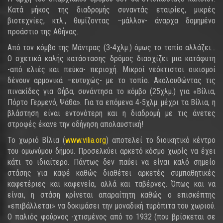
Κατά μήκος της διαδρομής συναντάς εταιρίες, μικρές
βιοτεχνίες, κτλ., θυμίζοντας –μάλλον- άναρχα δομημένο
προάστιο της Αθήνας.
Από τον κόμβο της Μάντρας (3-4χλμ.) όμως το τοπίο αλλάζει…
Ο σχετικά καλής κατάστασης δρόμος διασχίζει μια κατάφυτη
-από ελιές και πεύκα- περιοχή. Μικροί νεόκτιστοι οικισμοί
δένουν αρμονικά –ευτυχώς- με το τοπίο. Ακολουθώντας τις
πινακίδες για Θήβα, συνάντησα το κόμβο (25χλμ.) για «Βίλια,
Πόρτο Γερμενό, Ψάθα». Για τα επόμενα 4-5χλμ. μέχρι τα Βίλια, η
βλάστηση είναι εντονότερη και η διαδρομή με τις άνετες
στροφές έκανε την οδήγηση απολαυστική!
Το χωριό Βίλια (
www.vilia.org
) αποτελεί το διοικητικό κέντρο
του ομωνύμου δήμου. Προσελκύει αρκετό κόσμο χωρίς να έχει
κάτι το ιδιαίτερο. Πάντως δεν παύει να είναι καλό σημείο
στάσης για καφέ καθώς διαθέτει αρκετές συμπαθητικές
καφετέριες και καφενεία, αλλά και ταβέρνες. Όπως και να
είναι, η στάση κρίνεται απαραίτητη καθώς ο επισκέπτης
«επιβάλλεται» να δοκιμάσει την μοναδική τυρόπιτα του χωριού.
Ο παλιός φούρνος -χτισμένος από το 1932 (που βρίσκεται σε