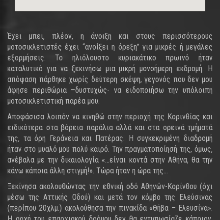
Έχει μπει, πλέον, η άνοιξη και στους περισσότερους
μοτοσικλετιστές έχει “ανοίξει η όρεξη” για μικρές ή μεγάλες
εξορμήσεις. Το ηλιόλουστο κυριακάτικο πρωινό ήταν
καταλυτικό για να ξεκινήσω μια μικρή μονοήμερη εκδρομή. Η
απόφαση πάρθηκε χωρίς δεύτερη σκέψη, γεγονός που δεν μου
άφησε περιθώρια –δυστυχώς- να ειδοποιήσω την υπόλοιπη
μοτοσικλετιστική παρέα μου.
Αποφάσισα λοιπόν να κινηθώ στην περιοχή της Κορινθίας και
ειδικότερα στα βόρεια παράλια αλλά και στα ορεινά τμήματά
της, τα όρη Γεράνεια και Πατέρας. Η συγκεκριμένη διαδρομή
ήταν στο μυαλό μου πολύ καιρό. Την πραγματοποίησή της, όμως,
ανέβαλα με την δικαιολογία «…είναι κοντά στην Αθήνα, θα την
κάνω κάποια άλλη στιγμή!». Τώρα ήταν η ώρα της…
Ξεκίνησα ακολουθώντας την εθνική οδό Αθηνών-Κορίνθου (όχι
μέσω της Αττικής Οδού) και μετά τον κόμβο της Ελεύσινας
(περίπου 20χλμ.) ακολούθησα την πινακίδα «Θήβα – Ελευσίνα».
Η αρχή του επαρχιακού δρόμου δεν θα εντυπωσίαζε κάποιον.