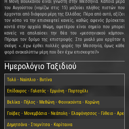
Η Μονή Βουλκάνου είναι γνωστή στην Μεσσηνία. Κάποια μέρα
του Αυγούστου (νομίζω στις 15) μαζεύει πλήθος πιστών που
έρχονται από διάφορα μέρη της Ελλάδας. Πέρα από αυτό, αξίζει
τον κόπο να την επισκεφτεί κανείς, καθώς αφενός βρίσκεται
κοντά στην αρχαία Ιθώμη, αφετέρου είναι σημείο που μπορεί
κανείς να απολαύσει την θέα του «μεσσηνιακού κάμπου».
Πήραμε τον δρόμο της επιστροφής. Στο μυαλό μου ερχόταν η
σκέψη: «…έχω έρθει πολλές φορές την Μεσσηνία, όμως κάθε
φορά ανακαλύπτω μέρη που δεν έχω επισκεφτεί!»
Ημερολόγιο Ταξιδιού
Τολό - Ναύπλιο - Βυτίνα
Επίδαυρος - Γαλατάς - Ερμιόνη - Πορτοχέλι
Βελίκα - Πήλος - Μεθώνη - Φοινικούντα - Κορώνη
Γούβες - Μονεμβάσια - Νεάπολη - Ελαφόνησσος - Γύθειο - Αρεόπ
Δημητσάνα - Στεμνίτσα - Καρίταινα