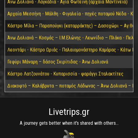
Άνω Δολιανά - Λαγκάδια - Αγία Φωτεινή (αρχαία Μαντίνεια)
Αρχαία Μεσσήνη - Μάλθη - Φιγαλεία - πηγές ποταμού Νέδα - Κα
Κάστρο Μίλα – Παραπούγκι (καταρράκτης) – Δασοχώρι – Αγ.Θεο
Άνω Δολιανά – Κοσμάς – Ι.Μ.Ελώνης - Λεωνίδιο – Πλάκα - Πελε
Λεοντάρι - Κάστρο Ωριάς - Παλαιομονάστηρο Καμάρας - Κάτω Για
Γεφύρι Μάναρη – δάσος Σκιρίτιδας - Άνω Δολιανά
Κάστρο Λατζουνάτου - Κυπαρισσία - φαράγγι Σταλακτίτες
Διακοφτό – Καλάβρυτα – ποταμός Λάδωνας – Άνω Δολιανά – Πά
Livetrips.gr
A journey gets better when it's shared with others...