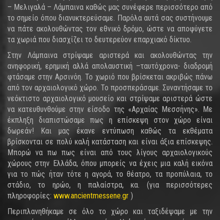
– Μελιγαλά – Λάμπαινα καθώς μας συνέφερε περισσότερο από
το σημείο όπου διανυκτερεύσαμε. Παρόλα αυτά σας συστήνουμε
να πάτε ακολουθώντας τον εθνικό δρόμο, ώστε να αποφύγετε
τα χωριά που διασχίζει το δευτερεύον επαρχιακό δίκτυο.
Στην Λάμπαινα στρίψαμε αριστερά και ακολουθώντας την
ανηφορική, ερημική αλλά απολαυστική –ταυτόχρονα- διαδρομή
φτάσαμε στην Αρσινόη. Το χωριό που βρίσκεται ακριβώς πάνω
από τον αρχαιολογικό χώρο. Το προσπεράσαμε. Συναντήσαμε το
νεόκτιστο αρχαιολογικό μουσείο και στρίψαμε αριστερά ώστε
να κατευθυνθούμε στην είσοδο της «Αρχαίας Μεσσήνης». Με
έκπληξη διαπιστώσαμε πως η επίσκεψη στον χώρο είναι
δωρεάν! Και μας έκανε εντύπωση καθώς τα εκθέματα
βρίσκονται σε πολύ καλή κατάσταση και είναι άξια επίσκεψης.
Μπορώ να πω πως είναι από τους λίγους αρχαιολογικούς
χώρους στην Ελλάδα, όπου μπορείς να έχεις μια καλή εικόνα
για το πώς ήταν τότε η αγορά, το θέατρο, τα προπύλαια, το
στάδιο, το ηρώο, η παλαίστρα, κα. (για περισσότερες
πληροφορίες:
www.ancientmessene.gr
)
Περιπλανηθήκαμε σε όλο το χώρο και ταξιδέψαμε με την