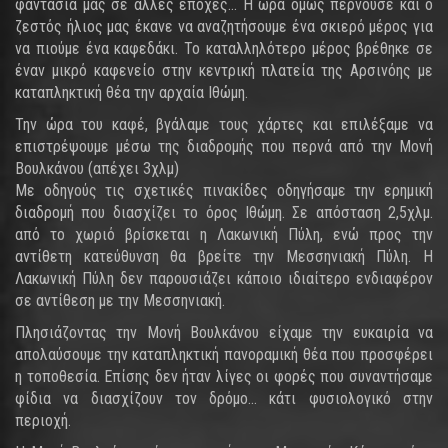
φαντασία μας σε άλλες εποχές… Η ώρα όμως περνούσε και ο
ζεστός ήλιος μας έκανε να αναζητήσουμε ένα σκιερό μέρος για
να πιούμε ένα καφεδάκι. Το καταλληλότερο μέρος βρέθηκε σε
έναν μικρό καφενείο στην κεντρική πλατεία της Αρσινόης με
καταπληκτική θέα την αρχαία Ιθώμη.
Την ώρα του καφέ, βγάλαμε τους χάρτες και επιλέξαμε να
επιστρέψουμε μέσω της διαδρομής που περνά από την Μονή
Βουλκάνου (απέχει 3χλμ)
Με οδηγούς τις σχετικές πινακίδες οδηγήσαμε την ερημική
διαδρομή που διασχίζει το όρος Ιθώμη. Σε απόσταση 2,5χλμ.
από το χωριό βρίσκεται η Λακωνική Πύλη, ενώ προς την
αντίθετη κατεύθυνση θα βρείτε την Μεσσηνιακή Πύλη. Η
Λακωνική Πύλη δεν παρουσιάζει κάποιο ιδιαίτερο ενδιαφέρον
σε αντίθεση με την Μεσσηνιακή.
Πλησιάζοντας την Μονή Βουλκάνου είχαμε την ευκαιρία να
απολαύσουμε την καταπληκτική πανοραμική θέα που προσφέρει
η τοποθεσία. Επίσης δεν ήταν λίγες οι φορές που συναντήσαμε
φίδια να διασχίζουν τον δρόμο… κάτι φυσιολογικό στην
περιοχή.