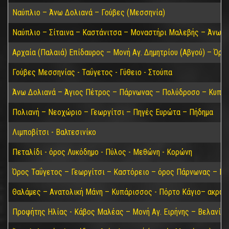
Ναύπλιο – Άνω Δολιανά – Γούβες (Μεσσηνία)
Ναύπλιο – Σίταινα – Καστάνιτσα – Μοναστήρι Μαλεβής – Άνω Δ
Αρχαία (Παλαιά) Επίδαυρος – Μονή Αγ. Δημητρίου (Αβγού) – Όρο
Γούβες Μεσσηνίας - Ταΰγετος - Γύθειο - Στούπα
Άνω Δολιανά – Άγιος Πέτρος – Πάρνωνας – Πολύδροσο – Κυπαρί
Πολιανή – Νεοχώριο – Γεωργίτσι – Πηγές Ευρώτα – Πήδημα
Λιμποβίτσι - Βαλτεσινίκο
Πεταλίδι - όρος Λυκόδημο - Πύλος - Μεθώνη - Κορώνη
Όρος Ταΰγετος – Γεωργίτσι – Καστόρειο – όρος Πάρνωνας – Κα
Θαλάμες – Ανατολική Μάνη – Κυπάρισσος - Πόρτο Κάγιο– ακρωτ
Προφήτης Ηλίας - Κάβος Μαλέας – Μονή Αγ. Ειρήνης – Βελανίδι