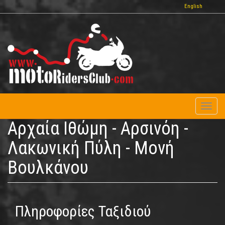
Παράκαμψη
English
προς
το
κυρίως
περιεχόμενο
Toggl
naviga
Αρχαία Ιθώμη - Αρσινόη -
Λακωνική Πύλη - Μονή
Βουλκάνου
Πληροφορίες Ταξιδιού