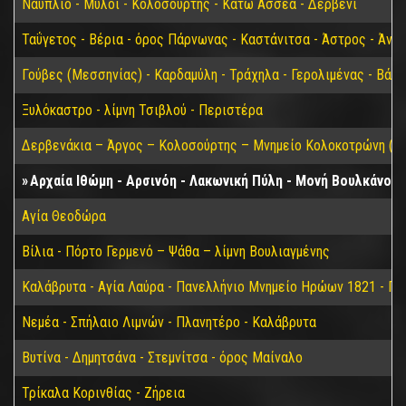
Ναύπλιο - Μύλοι - Κολοσούρτης - Κάτω Ασσέα - Δερβένι
Ταΰγετος - Βέρια - όρος Πάρνωνας - Καστάνιτσα - Άστρος - Άνω
Γούβες (Μεσσηνίας) - Καρδαμύλη - Τράχηλα - Γερολιμένας - Βάθ
Ξυλόκαστρο - λίμνη Τσιβλού - Περιστέρα
Δερβενάκια – Άργος – Κολοσούρτης – Μνημείο Κολοκοτρώνη (Βα
Αρχαία Ιθώμη - Αρσινόη - Λακωνική Πύλη - Μονή Βουλκάνου
Αγία Θεοδώρα
Βίλια - Πόρτο Γερμενό – Ψάθα – λίμνη Βουλιαγμένης
Καλάβρυτα - Αγία Λαύρα - Πανελλήνιο Μνημείο Ηρώων 1821 - Π
Νεμέα - Σπήλαιο Λιμνών - Πλανητέρο - Καλάβρυτα
Βυτίνα - Δημητσάνα - Στεμνίτσα - όρος Μαίναλο
Τρίκαλα Κορινθίας - Ζήρεια