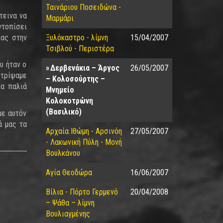
Ταινάριου Ποσειδώνα -
τεινα να
Μαρμάρι
ντοπίσει
ίας στην
Ξυλόκαστρο - λίμνη
15/04/2007
Τσιβλού - Περιστέρα
υ ήταν ο
Δερβενάκια – Άργος
26/05/2007
Στρίψαμε
– Κολοσούρτης –
ια παλιά
Μνημείο
Κολοκοτρώνη
(Βασιλικό)
με αυτόν
ά μας τα
Αρχαία Ιθώμη - Αρσινόη
27/05/2007
- Λακωνική Πύλη - Μονή
Βουλκάνου
Αγία Θεοδώρα
16/06/2007
Βίλια - Πόρτο Γερμενό
20/04/2008
– Ψάθα – λίμνη
Βουλιαγμένης