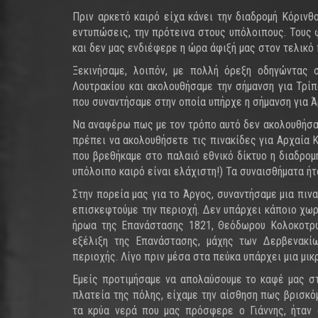
Πριν αρκετό καιρό είχα κάνει την διαδρομή Κόρινθ
εντυπώσεις, την πρότεινα στους υπόλοιπους. Τους 
και δεν μας ενδιέφερε η ώρα άφιξή μας στον τελικό 
Ξεκινήσαμε, λοιπόν, με πολλή όρεξη οδηγώντας 
Λουτρακίου και ακολουθήσαμε την σήμανση για Τρί
που συναντήσαμε στην οποία υπήρχε η σήμανση για Ά
Να αναφέρω πως με τον τρόπο αυτό δεν ακολουθήσαμε
πρέπει να ακολουθήσετε τις πινακίδες για Αρχαία 
που βρεθήκαμε στο παλαιό εθνικό δίκτυο η διαδρομ
υπόλοιπο καιρό είναι ελάχιστη!) Τα συναισθήματα ή
Στην πορεία μας για το Άργος, συναντήσαμε μια πιν
επισκεφτούμε την περιοχή. Δεν υπάρχει κάποιο χωρι
ήρωα της Επανάστασης 1821, Θεόδωρου Κολοκοτρών
εξέλιξη της Επανάστασης, μάχης των Δερβενακί
περιοχής. Λίγο πριν μέσα στα πεύκα υπάρχει μια μικρ
Εμείς προτιμήσαμε να απολαύσουμε το καφέ μας στ
πλατεία της πόλης, είχαμε την αίσθηση πως βρισκό
τα κρύα νερά που μας πρόσφερε ο Γιάννης, ήταν 