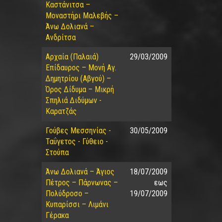
Καστάνιτσα –
Μοναστήρι Μαλεβής –
Άνω Δολιανά –
Ανδρίτσα
Αρχαία (Παλαιά)
29/03/2009
Επίδαυρος – Μονή Αγ.
Δημητρίου (Αβγού) –
Όρος Δίδυμα – Μικρή
Σπηλιά Διδύμων -
Καρατζάς
Γούβες Μεσσηνίας -
30/05/2009
Ταΰγετος - Γύθειο -
Στούπα
Άνω Δολιανά – Άγιος
18/07/2009
Πέτρος – Πάρνωνας –
εως
Πολύδροσο –
19/07/2009
Κυπαρίσσι – Λιμάνι
Γέρακα