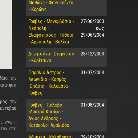
Μεθώνη - Φοινικούντα
- Κορώνη
Γούβες - Μονεμβάσια -
27/06/2003
Νεάπολη -
εως
Ελαφόνησσος - Γύθειο
29/06/2004
- Αρεόπολη - Βελίκα
Δημητσάνα - Στεμνίτσα
28/12/2003
- Καρίταινα
Παράλιο Άστρος -
31/07/2004
άιο, την
Λεωνίδιο - Κοσμάς
 κράτησε
-Σπάρτη - Καλαμάτα -
Γούβες
προς την
Γούβες - Γιάλοβα
01/08/2004
ραντεβού
-Λουτρά Καϊάφα -
Άγιος Ανδρέας -
ι, ενώ η
Κατάκολο- Αμαλιάδα
σταν στο
Λάμπεια - Καλάβρυτα -
29/10/2004