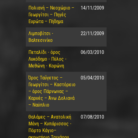
Πολιανή – Νεοχώριο –
14/11/2009
Γεωργίτσι – Πηγές
Ευρώτα – Πήδημα
Λιμποβίτσι -
22/11/2009
Βαλτεσινίκο
Πεταλίδι - όρος
06/03/2010
Λυκόδημο - Πύλος -
Μεθώνη - Κορώνη
Όρος Ταΰγετος –
05/04/2010
Γεωργίτσι – Καστόρειο
– όρος Πάρνωνας –
Καρυές – Άνω Δολιανά
– Ναύπλιο
Θαλάμες – Ανατολική
07/08/2010
Μάνη – Κυπάρισσος -
Πόρτο Κάγιο–
ακρωτήριο Ταινάρου