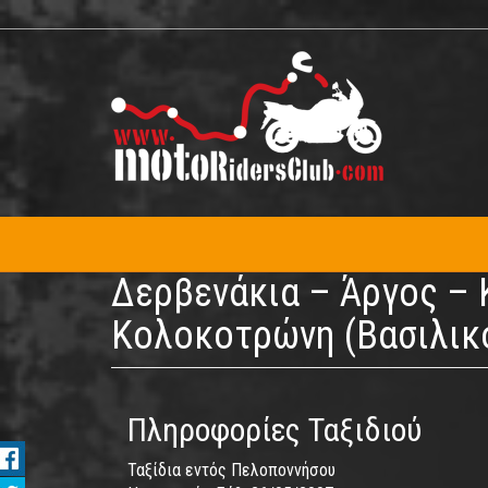
Παράκαμψη
προς
το
κυρίως
περιεχόμενο
Δερβενάκια – Άργος –
Κολοκοτρώνη (Βασιλικ
Πληροφορίες Ταξιδιού
Ταξίδια εντός Πελοποννήσου