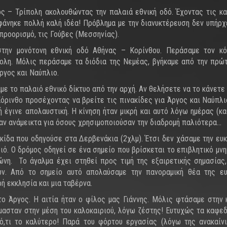
ος – Τρίπολη ακολουθώντας την παλαιά εθνική οδό. Έχοντας τις κ
φάνηκε πολλή καλή ιδέα! Πρόβλημα με την διανυκτέρευση δεν υπήρχ
προορισμό, τις Γούβες (Μεσσηνίας).
στην μονότονη εθνική οδό Αθήνας – Κορίνθου. Περάσαμε τον κ
πολη. Μόλις περάσαμε τα διόδια της Νεμέας, βγήκαμε από την πρώ
ργος και Ναύπλιο.
 το παλαιό εθνικό δίκτυο από την αρχή. Αν θελήσετε να το κάνετε 
Κόρινθο προσέχοντας να βρείτε τις πινακίδες για Άργος και Ναύπλι
ή έγινε απολαυστική. Η κίνηση ήταν μικρή και αυτό λόγω ημέρας (κ
ταν ανάμεικτα για όσους χρησιμοποιούσαν την διαδρομή παλιότερα…
ακίδα που οδηγούσε στα Δερβενάκια (2χλμ). Έτσι δεν χάσαμε την ευκ
ό. Ο δρόμος οδηγεί σε ένα σημείο που βρίσκεται το επιβλητικό μνη
η. Το άγαλμα έχει στηθεί προς τιμή της εξαιρετικής σημασίας,
ων. Από το σημείο αυτό απολαύσαμε την πανοραμική θέα της ευ
ή εκκλησία και μια ταβέρνα.
ο Άργος. Η αιτία ήταν ο φίλος μας Γιάννης. Μόλις φτάσαμε στην 
μασταν στην μέση του καλοκαιριού, λόγω ζέστης! Ευτυχώς τα καφεδ
ό,τι το καλύτερο! Παρά του φόρτου εργασίας (λόγω της ανακαίν