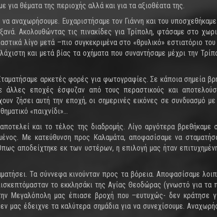
με για θέματα της περιοχής αλλά και για τα αξιοθέατα της.
να αναχωρήσουμε. Ευχαριστήσαμε τον Γιάννη και του υποσχεθήκαμε
 ξανά. Ακολουθώντας τις πινακίδες για Τρίπολη, φτάσαμε στο χωρ
ιαστικά λίγο μετά –πιο συγκεκριμένα στο «θρυλικό» εστιατόριο του
ελάχιστη και μετά βίας τα οχήματα που συναντήσαμε μέχρι την Τρίπ
 Σταματήσαμε αρκετές φορές για φωτογραφίες. Σε κάποια σημεία βρ
ε άλλες εποχές έσφυζαν από τους περαστικούς και αποτελούσ
ουν ζήσει αυτή την εποχή, οι σημερινές εικόνες σε συνδυασμό με
θηματικό «παιχνίδι»…
αποτελεί και το τέλος της διαδρομής. Λίγο αργότερα βρεθήκαμε 
σμένος. Με κατεύθυνση προς Καλαμάτα, αποφασίσαμε να σταματήσ
πως αποδείχτηκε εκ των υστέρων, η επιλογή μας ήταν επιτυχημέν
ματήσει. Τα σύννεφα κινούνταν προς τα βόρεια. Αποφασίσαμε λοιπ
πισκεπτόμασταν το εκκλησάκι της Αγίας Θεοδώρας (γνωστό για τα 
την Μεγαλόπολη μας έπιασε βροχή που –ευτυχώς- δεν κράτησε γ
εν μας έδειχνε τα καλύτερα σημάδια για να συνεχίσουμε. Αναχωρή