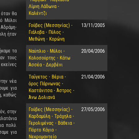
Λίμνη Λάδωνα -
Καλέντζι
 όταν θα
ιό Μύλοι
Γούβες (Μεσσηνίας) -
13/11/2005
 Αδράμη-
Γιάλοβα - Πύλος -
ολη ήταν
Μεθώνη - Κορώνη
ήκαμε τα
Ναύπλιο - Μύλοι -
20/04/2006
αν τους
Κολοσούρτης - Κάτω
 εκείνες
Ασσέα - Δερβένι
Ταΰγετος - Βέρια -
21/04/2006
στην νέα
όρος Πάρνωνας -
ουμε για
Καστάνιτσα - Άστρος -
η, καθώς
Άνω Δολιανά
Γούβες (Μεσσηνίας) -
27/05/2006
όν, στην
Καρδαμύλη - Τράχηλα -
πλατάνια
Γερολιμένας - Βάθεια -
ια πολύ.
Πόρτο Κάγιο -
σαμε για
Νεκρομαντείο