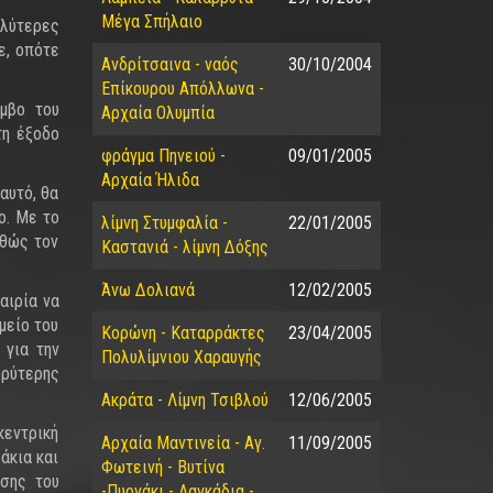
Μέγα Σπήλαιο
αλύτερες
ε, οπότε
Ανδρίτσαινα - ναός
30/10/2004
Επίκουρου Απόλλωνα -
όμβο του
Αρχαία Ολυμπία
τη έξοδο
φράγμα Πηνειού -
09/01/2005
Αρχαία Ήλιδα
αυτό, θα
ο. Με το
λίμνη Στυμφαλία -
22/01/2005
αθώς τον
Καστανιά - λίμνη Δόξης
Άνω Δολιανά
12/02/2005
αιρία να
μείο του
Κορώνη - Καταρράκτες
23/04/2005
 για την
Πολυλίμνιου Χαραυγής
ρύτερης
Ακράτα - Λίμνη Τσιβλού
12/06/2005
κεντρική
Αρχαία Μαντινεία - Αγ.
11/09/2005
άκια και
Φωτεινή - Βυτίνα
ισης του
-Πυργάκι - Λαγκάδια -