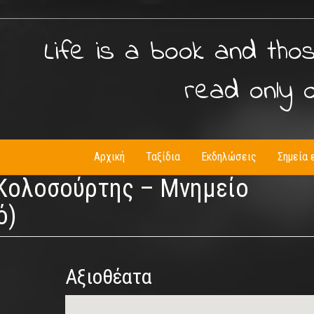
Life is a book and tho
read only 
Αρχική
Ταξίδια
Εκδηλώσεις
Σημεία 
 Κολοσούρτης – Μνημείο
ό)
Αξιοθέατα