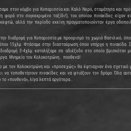
αμε στον κόμβο για Κυπαρισσία και Καλό Νερό, σταμάτησα και πρό
η φορά στο συγκεκριμένο ταξίδι!), του οποίου πινακίδες είχαν ε
σκεφτώ, αλλά την περίοδο εκείνη πραγματοποιούνταν έργα οδοποι
την διαδρομή για Κυπαρισσία με προορισμό το χωριό Βασιλικό, όπο
ρίπου 15χλμ. Φτάσαμε στην διασταύρωση όπου υπήρχε η πινακίδα. 
διαδρομή 3-4χλμ. καταλήξαμε σε αδιέξοδο στο οποίο βρισκόταν μ
έργα. Μνημείο του Κολοκοτρώνη… πουθενά!
ο με τον Κολοκοτρώνη και «προσεχώς» θα έφτιαχναν ένα σχετικό 
σει να τοποθετήσουν πινακίδες και να φτιάξουν τον δρόμο. Όλα αυτ
ό το «πουθενά», λίγα λεπτά αργότερα…