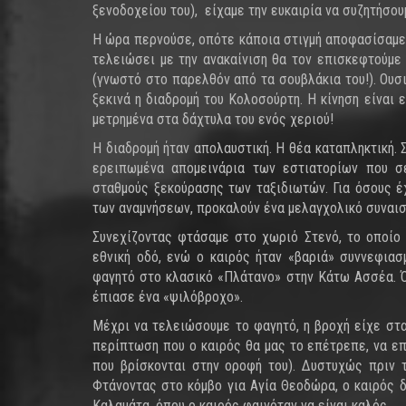
ξενοδοχείου του), είχαμε την ευκαιρία να συζητήσου
Η ώρα περνούσε, οπότε κάποια στιγμή αποφασίσαμε 
τελειώσει με την ανακαίνιση θα τον επισκεφτούμε
(γνωστό στο παρελθόν από τα σουβλάκια του!). Ουσ
ξεκινά η διαδρομή του Κολοσούρτη. Η κίνηση είναι 
μετρημένα στα δάχτυλα του ενός χεριού!
Η διαδρομή ήταν απολαυστική. Η θέα καταπληκτική.
ερειπωμένα απομεινάρια των εστιατορίων που σ
σταθμούς ξεκούρασης των ταξιδιωτών. Για όσους έχ
των αναμνήσεων, προκαλούν ένα μελαγχολικό συναισ
Συνεχίζοντας φτάσαμε στο χωριό Στενό, το οποίο 
εθνική οδό, ενώ ο καιρός ήταν «βαριά» συννεφια
φαγητό στο κλασικό «Πλάτανο» στην Κάτω Ασσέα. Ό
έπιασε ένα «ψιλόβροχο».
Μέχρι να τελειώσουμε το φαγητό, η βροχή είχε στα
περίπτωση που ο καιρός θα μας το επέτρεπε, να ε
που βρίσκονται στην οροφή του). Δυστυχώς πριν 
Φτάνοντας στο κόμβο για Αγία Θεοδώρα, ο καιρός δ
Καλαμάτα, όπου ο καιρός φαινόταν να είναι καλός…