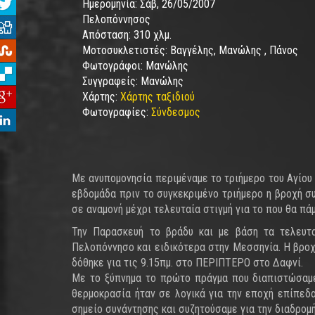
Ημερομηνία:
Σάβ, 26/05/2007
Πελοπόννησος
Απόσταση:
310 χλμ.
Μοτοσυκλετιστές:
Βαγγέλης, Μανώλης , Πάνος
Φωτογράφοι:
Μανώλης
Συγγραφείς:
Μανώλης
Χάρτης:
Χάρτης ταξιδιού
Φωτογραφίες:
Σύνδεσμος
Με ανυπομονησία περιμέναμε το τριήμερο του Αγίου
εβδομάδα πριν το συγκεκριμένο τριήμερο η βροχή σ
σε αναμονή μέχρι τελευταία στιγμή για το που θα πάμ
Την Παρασκευή το βράδυ και με βάση τα τελευτα
Πελοπόννησο και ειδικότερα στην Μεσσηνία. Η βροχ
δόθηκε για τις 9.15πμ. στο ΠΕΡΙΠΤΕΡΟ στο Δαφνί.
Με το ξύπνημα το πρώτο πράγμα που διαπιστώσαμε 
θερμοκρασία ήταν σε λογικά για την εποχή επίπεδ
σημείο συνάντησης και συζητούσαμε για την διαδρομή