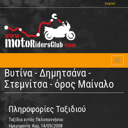
Παράκαμψη
English
προς
το
κυρίως
περιεχόμενο
Toggl
naviga
Βυτίνα - Δημητσάνα -
Στεμνίτσα - όρος Μαίναλο
Πληροφορίες Ταξιδιού
Ταξίδια εντός Πελοποννήσου
Ημερομηνία:
Κυρ, 14/09/2008