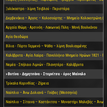
Ξυλόκαστρο - λίμνη Τσιβλού - Περιστέρα
Δερβενάκια – Άργος – Κολοσούρτης – Μνημείο Κολοκοτρώνη (Βα
Αρχαία Ιθώμη - Αρσινόη - Λακωνική Πύλη - Μονή Βουλκάνου
Αγία Θεοδώρα
Βίλια - Πόρτο Γερμενό – Ψάθα – λίμνη Βουλιαγμένης
Καλάβρυτα - Αγία Λαύρα - Πανελλήνιο Μνημείο Ηρώων 1821 - Π
Νεμέα - Σπήλαιο Λιμνών - Πλανητέρο - Καλάβρυτα
Βυτίνα - Δημητσάνα - Στεμνίτσα - όρος Μαίναλο
Τρίκαλα Κορινθίας - Ζήρεια
Ναύπλιο – Άνω Δολιανά – Γούβες (Μεσσηνία)
Ναύπλιο – Σίταινα – Καστάνιτσα – Μοναστήρι Μαλεβής – Άνω Δ