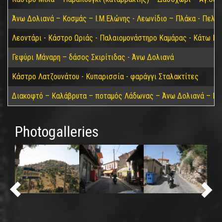
Άνω Δολιανά – Κοσμάς – Ι.Μ.Ελώνης - Λεωνίδιο – Πλάκα - Πελε
Λεοντάρι - Κάστρο Ωριάς - Παλαιομονάστηρο Καμάρας - Κάτω Για
Γεφύρι Μάναρη – δάσος Σκιρίτιδας - Άνω Δολιανά
Κάστρο Λατζουνάτου - Κυπαρισσία - φαράγγι Σταλακτίτες
Διακοφτό – Καλάβρυτα – ποταμός Λάδωνας – Άνω Δολιανά – Πά
Photogalleries