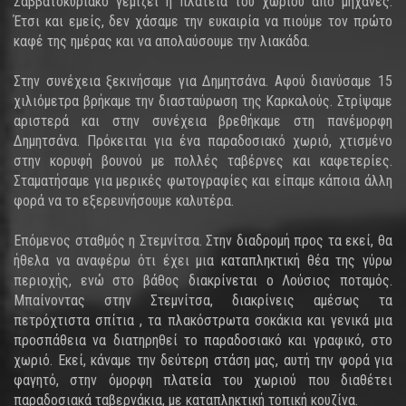
Σαββατοκύριακο γεμίζει η πλατεία του χωριού από μηχανές.
Έτσι και εμείς, δεν χάσαμε την ευκαιρία να πιούμε τον πρώτο
καφέ της ημέρας και να απολαύσουμε την λιακάδα.
Στην συνέχεια ξεκινήσαμε για Δημητσάνα. Αφού διανύσαμε 15
χιλιόμετρα βρήκαμε την διασταύρωση της Καρκαλούς. Στρίψαμε
αριστερά και στην συνέχεια βρεθήκαμε στη πανέμορφη
Δημητσάνα. Πρόκειται για ένα παραδοσιακό χωριό, χτισμένο
στην κορυφή βουνού με πολλές ταβέρνες και καφετερίες.
Σταματήσαμε για μερικές φωτογραφίες και είπαμε κάποια άλλη
φορά να το εξερευνήσουμε καλυτέρα.
Επόμενος σταθμός η Στεμνίτσα. Στην διαδρομή προς τα εκεί, θα
ήθελα να αναφέρω ότι έχει μια καταπληκτική θέα της γύρω
περιοχής, ενώ στο βάθος διακρίνεται ο Λούσιος ποταμός.
Μπαίνοντας στην Στεμνίτσα, διακρίνεις αμέσως τα
πετρόχτιστα σπίτια , τα πλακόστρωτα σοκάκια και γενικά μια
προσπάθεια να διατηρηθεί το παραδοσιακό και γραφικό, στο
χωριό. Εκεί, κάναμε την δεύτερη στάση μας, αυτή την φορά για
φαγητό, στην όμορφη πλατεία του χωριού που διαθέτει
παραδοσιακά ταβερνάκια, με καταπληκτική τοπική κουζίνα.