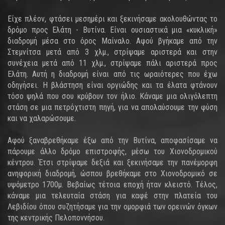
Είχε πλέον, φτάσει μεσημέρι και ξεκινήσαμε ακολουθώντας το
δρόμο προς Ελάτη - Βυτίνα. Είναι ουσιαστικά μια «κυκλική»
διαδρομή μέσα στο όρος Μαίναλο. Αφού βγήκαμε από την
Στεμνίτσα μετά από 3 χλμ., στρίψαμε αριστερά και στην
συνέχεια μετά από 11 χλμ., στρίψαμε πάλι αριστερά προς
Ελάτη. Αυτή η διαδρομή είναι από τις ωραιότερες που έχω
οδηγήσει. Η βλάστηση είναι οργιώδης και τα έλατα φτάνουν
τόσο ψηλά που σου κρύβουν τον ήλιο. Κάναμε μια ολιγόλεπτη
στάση σε μια πετρόχτιστη πηγή, για να απολαύσουμε την φύση
και να χαλαρώσουμε.
Αφού ξαναβρεθήκαμε έξω από την Βυτίνα, αποφασίσαμε να
πάρουμε άλλο δρόμο επιστροφής, μέσω του Χιονοδρομικού
κέντρου. Έτσι στρίψαμε δεξιά και ξεκινήσαμε την πανέμορφη
ανηφορική διαδρομή, ώσπου βρεθήκαμε στο Χιονοδρομικό σε
υψόμετρο 1700μ. Βεβαίως τέτοια εποχή ήταν κλειστό. Τέλος,
κάναμε μια τελευταία στάση για καφέ στην πλατεία του
Λεβιδίου όπου συζητήσαμε για την ομορφιά των ορεινών όγκων
της κεντρικής Πελοποννήσου.