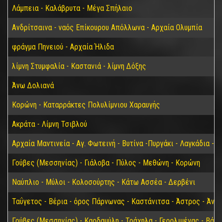
Λάμπεια - Καλάβρυτα - Μέγα Σπήλαιο
Ανδρίτσαινα - ναός Επίκουρου Απόλλωνα - Αρχαία Ολυμπία
φράγμα Πηνειού - Αρχαία Ήλιδα
λίμνη Στυμφαλία - Καστανιά - λίμνη Δόξης
Άνω Δολιανά
Κορώνη - Καταρράκτες Πολυλίμνιου Χαραυγής
Ακράτα - Λίμνη Τσιβλού
Αρχαία Μαντινεία - Αγ. Φωτεινή - Βυτίνα -Πυργάκι - Λαγκάδια - 
Γούβες (Μεσσηνίας) - Γιάλοβα - Πύλος - Μεθώνη - Κορώνη
Ναύπλιο - Μύλοι - Κολοσούρτης - Κάτω Ασσέα - Δερβένι
Ταΰγετος - Βέρια - όρος Πάρνωνας - Καστάνιτσα - Άστρος - Άνω
Γούβες (Μεσσηνίας) - Καρδαμύλη - Τράχηλα - Γερολιμένας - Βάθ