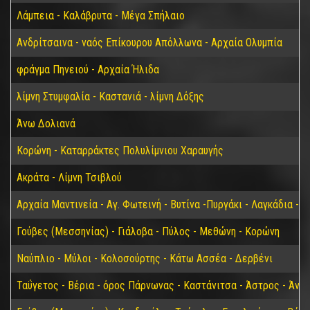
Λάμπεια - Καλάβρυτα - Μέγα Σπήλαιο
Ανδρίτσαινα - ναός Επίκουρου Απόλλωνα - Αρχαία Ολυμπία
φράγμα Πηνειού - Αρχαία Ήλιδα
λίμνη Στυμφαλία - Καστανιά - λίμνη Δόξης
Άνω Δολιανά
Κορώνη - Καταρράκτες Πολυλίμνιου Χαραυγής
Ακράτα - Λίμνη Τσιβλού
Αρχαία Μαντινεία - Αγ. Φωτεινή - Βυτίνα -Πυργάκι - Λαγκάδια - 
Γούβες (Μεσσηνίας) - Γιάλοβα - Πύλος - Μεθώνη - Κορώνη
Ναύπλιο - Μύλοι - Κολοσούρτης - Κάτω Ασσέα - Δερβένι
Ταΰγετος - Βέρια - όρος Πάρνωνας - Καστάνιτσα - Άστρος - Άνω