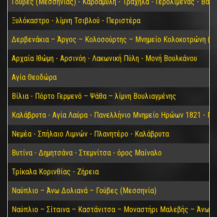
Γούβες (Μεσσηνίας) - Καρδαμύλη - Τράχηλα - Γερολιμένας - Βάθ
Ξυλόκαστρο - λίμνη Τσιβλού - Περιστέρα
Δερβενάκια – Άργος – Κολοσούρτης – Μνημείο Κολοκοτρώνη (Βα
Αρχαία Ιθώμη - Αρσινόη - Λακωνική Πύλη - Μονή Βουλκάνου
Αγία Θεοδώρα
Βίλια - Πόρτο Γερμενό – Ψάθα – λίμνη Βουλιαγμένης
Καλάβρυτα - Αγία Λαύρα - Πανελλήνιο Μνημείο Ηρώων 1821 - Π
Νεμέα - Σπήλαιο Λιμνών - Πλανητέρο - Καλάβρυτα
Βυτίνα - Δημητσάνα - Στεμνίτσα - όρος Μαίναλο
Τρίκαλα Κορινθίας - Ζήρεια
Ναύπλιο – Άνω Δολιανά – Γούβες (Μεσσηνία)
Ναύπλιο – Σίταινα – Καστάνιτσα – Μοναστήρι Μαλεβής – Άνω Δ