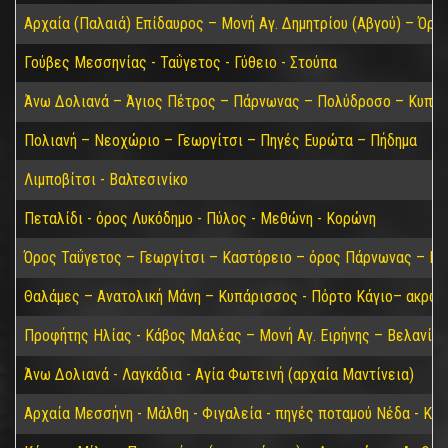
Αρχαία (Παλαιά) Επίδαυρος – Μονή Αγ. Δημητρίου (Αβγού) – Όρο
Γούβες Μεσσηνίας - Ταΰγετος - Γύθειο - Στούπα
Άνω Δολιανά – Άγιος Πέτρος – Πάρνωνας – Πολύδροσο – Κυπαρί
Πολιανή – Νεοχώριο – Γεωργίτσι – Πηγές Ευρώτα – Πήδημα
Λιμποβίτσι - Βαλτεσινίκο
Πεταλίδι - όρος Λυκόδημο - Πύλος - Μεθώνη - Κορώνη
Όρος Ταΰγετος – Γεωργίτσι – Καστόρειο – όρος Πάρνωνας – Κα
Θαλάμες – Ανατολική Μάνη – Κυπάρισσος - Πόρτο Κάγιο– ακρωτ
Προφήτης Ηλίας - Κάβος Μαλέας – Μονή Αγ. Ειρήνης – Βελανίδι
Άνω Δολιανά - Λαγκάδια - Αγία Φωτεινή (αρχαία Μαντίνεια)
Αρχαία Μεσσήνη - Μάλθη - Φιγαλεία - πηγές ποταμού Νέδα - Κα