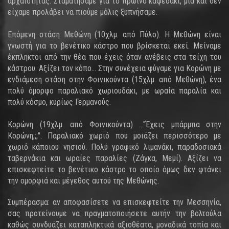
αρχαιότητας. Σταματήσαμε για το πρωινό καφεδάκι, μια και δεν
είχαμε προλάβει να πιούμε μόλις ξυπνήσαμε.
Επόμενη στάση Μεθώνη (10χλμ. από Πύλο). Η Μεθώνη είναι
γνωστή για το βενέτικο κάστρο που βρίσκεται εκεί. Μείναμε
έκπληκτοι από την θέα που έχεις όταν ανέβεις στα τείχη του
κάστρου. Αξίζει τον κόπο... Στην συνέχεια φύγαμε για Κορώνη με
ενδιάμεση στάση στην Φοινικούντα (15χλμ. από Μεθώνη), ένα
πολύ όμορφο παραλιακό χωριουδάκι, με ωραία παραλία και
πολύ κόσμο, κυρίως Γερμανούς.
Κορώνη (19χλμ. από Φοινικούντα) ..."Έχεις μπάρμπα στην
Κορώνη;;;". Παραλιακό χωριό που μοιάζει περισσότερο με
χωριό κάποιου νησιού. Πολύ γραφικό λιμανάκι, παραδοσιακά
ταβερνάκια και ωραίες παραλίες (Ζάγκα, Μεμί). Αξίζει να
επισκεφτείτε το βενέτικο κάστρο το οποίο όμως δεν φτάνει
την ομορφιά και μέγεθος αυτού της Μεθώνης.
Συμπέρασμα: αν αποφασίσετε να επισκεφτείτε την Μεσσηνία,
σας προτείνουμε να πραγματοποιήσετε αυτήν την βολτούλα
καθώς συνδυάζει καταπληκτικά αξιοθέατα, μοναδικά τοπία και