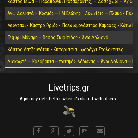
Κάστρο Μίλα – Παραπούγκι (καταρράκτης) – Δασοχώρι – Αγ.Θεο
Άνω Δολιανά – Κοσμάς – Ι.Μ.Ελώνης - Λεωνίδιο – Πλάκα - Πελε
Λεοντάρι - Κάστρο Ωριάς - Παλαιομονάστηρο Καμάρας - Κάτω Για
Γεφύρι Μάναρη – δάσος Σκιρίτιδας - Άνω Δολιανά
Κάστρο Λατζουνάτου - Κυπαρισσία - φαράγγι Σταλακτίτες
Διακοφτό – Καλάβρυτα – ποταμός Λάδωνας – Άνω Δολιανά – Πά
Livetrips.gr
A journey gets better when it's shared with others...