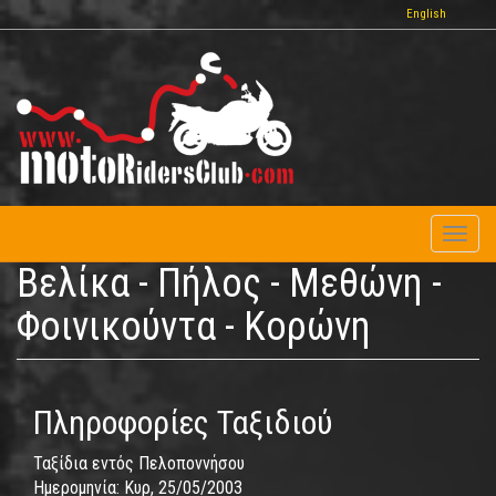
Παράκαμψη
English
προς
το
κυρίως
περιεχόμενο
Toggl
naviga
Βελίκα - Πήλος - Μεθώνη -
Φοινικούντα - Κορώνη
Πληροφορίες Ταξιδιού
Ταξίδια εντός Πελοποννήσου
Ημερομηνία:
Κυρ, 25/05/2003