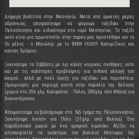
Διήμερη βολτίτσα στην Μεσσηνία. Μετά από αρκετές μέρες
αδράνειας, αποφασίσαμε να φύγουμε ταξιδάκι στην
Πελοπόννησο και ειδικότερα στο νομό Μεσσηνίας. Το ταξίδι
αυτό είναι μια πρωτοτυπία: στην παρέα μας προστέθηκε και το
3ο μέλος - ο Μανώλης με το ΒΜW F650!!! Καλορίζικος και
καλούς δρόμους...
Ξεκινήσαμε το Σάββατο, με όχι καλές καιρικές συνθήκες, ούτε
και με τις καλύτερες προβλέψεις για πιθανή αλλαγή του
καιρού... αλλά με πολύ όρεξη για ταξιδάκι και περιπέτεια.
Προορισμός μια περιοχή κοντά στην παραλία της Βελίκας
(χωριό στο 20ο χλμ. Καλαμάτας - Πύλου, 280χλμ. από Αθήνα) για
διανυκτέρευση.
Αποφασίσαμε να βολτάρουμε στο ΝΔ τμήμα της Πελοποννήσου.
Ξεκινήσαμε λοιπόν για Πύλο (31χλμ. από Βελίκα). Ένα
παραδοσιακό χωριό με ένα γραφικό λιμανάκι. Αξίζει να
επισκεφτείτε τα ανάκτορα του βασιλιά Νέστωρα της