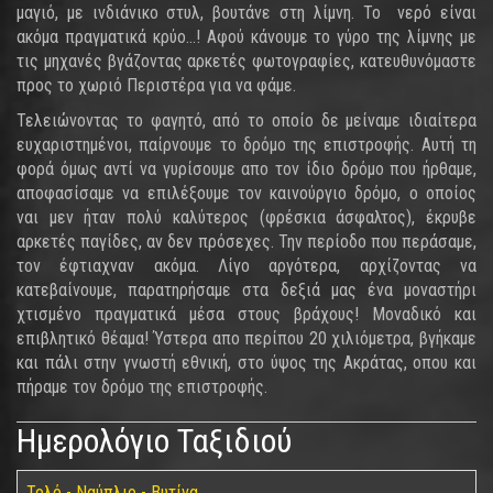
μαγιό, με ινδιάνικο στυλ, βουτάνε στη λίμνη. Το νερό είναι
ακόμα πραγματικά κρύο…! Αφού κάνουμε το γύρο της λίμνης με
τις μηχανές βγάζοντας αρκετές φωτογραφίες, κατευθυνόμαστε
προς το χωριό Περιστέρα για να φάμε.
Τελειώνοντας το φαγητό, από το οποίο δε μείναμε ιδιαίτερα
ευχαριστημένοι, παίρνουμε το δρόμο της επιστροφής. Αυτή τη
φορά όμως αντί να γυρίσουμε απο τον ίδιο δρόμο που ήρθαμε,
αποφασίσαμε να επιλέξουμε τον καινούργιο δρόμο, ο οποίος
ναι μεν ήταν πολύ καλύτερος (φρέσκια άσφαλτος), έκρυβε
αρκετές παγίδες, αν δεν πρόσεχες. Την περίοδο που περάσαμε,
τον έφτιαχναν ακόμα. Λίγο αργότερα, αρχίζοντας να
κατεβαίνουμε, παρατηρήσαμε στα δεξιά μας ένα μοναστήρι
χτισμένο πραγματικά μέσα στους βράχους! Μοναδικό και
επιβλητικό θέαμα! Ύστερα απο περίπου 20 χιλιόμετρα, βγήκαμε
και πάλι στην γνωστή εθνική, στο ύψος της Ακράτας, οπου και
πήραμε τον δρόμο της επιστροφής.
Ημερολόγιο Ταξιδιού
Τολό - Ναύπλιο - Βυτίνα