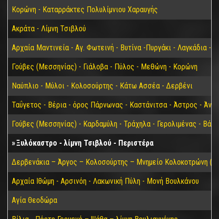
Κορώνη - Καταρράκτες Πολυλίμνιου Χαραυγής
Ακράτα - Λίμνη Τσιβλού
Αρχαία Μαντινεία - Αγ. Φωτεινή - Βυτίνα -Πυργάκι - Λαγκάδια - 
Γούβες (Μεσσηνίας) - Γιάλοβα - Πύλος - Μεθώνη - Κορώνη
Ναύπλιο - Μύλοι - Κολοσούρτης - Κάτω Ασσέα - Δερβένι
Ταΰγετος - Βέρια - όρος Πάρνωνας - Καστάνιτσα - Άστρος - Άνω
Γούβες (Μεσσηνίας) - Καρδαμύλη - Τράχηλα - Γερολιμένας - Βάθ
Ξυλόκαστρο - λίμνη Τσιβλού - Περιστέρα
Δερβενάκια – Άργος – Κολοσούρτης – Μνημείο Κολοκοτρώνη (Βα
Αρχαία Ιθώμη - Αρσινόη - Λακωνική Πύλη - Μονή Βουλκάνου
Αγία Θεοδώρα