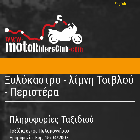
Παράκαμψη
English
προς
το
κυρίως
περιεχόμενο
Toggl
naviga
Ξυλόκαστρο - λίμνη Τσιβλού
- Περιστέρα
Πληροφορίες Ταξιδιού
Ταξίδια εντός Πελοποννήσου
Ημερομηνία:
Κυρ, 15/04/2007