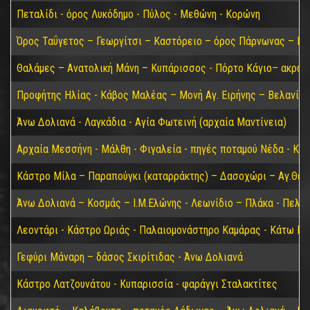
Πεταλίδι - όρος Λυκόδημο - Πύλος - Μεθώνη - Κορώνη
Όρος Ταΰγετος – Γεωργίτσι – Καστόρειο – όρος Πάρνωνας – Κα
Θαλάμες – Ανατολική Μάνη – Κυπάρισσος - Πόρτο Κάγιο– ακρωτ
Προφήτης Ηλίας - Κάβος Μαλέας – Μονή Αγ. Ειρήνης – Βελανίδι
Άνω Δολιανά - Λαγκάδια - Αγία Φωτεινή (αρχαία Μαντίνεια)
Αρχαία Μεσσήνη - Μάλθη - Φιγαλεία - πηγές ποταμού Νέδα - Κα
Κάστρο Μίλα – Παραπούγκι (καταρράκτης) – Δασοχώρι – Αγ.Θεο
Άνω Δολιανά – Κοσμάς – Ι.Μ.Ελώνης - Λεωνίδιο – Πλάκα - Πελε
Λεοντάρι - Κάστρο Ωριάς - Παλαιομονάστηρο Καμάρας - Κάτω Για
Γεφύρι Μάναρη – δάσος Σκιρίτιδας - Άνω Δολιανά
Κάστρο Λατζουνάτου - Κυπαρισσία - φαράγγι Σταλακτίτες