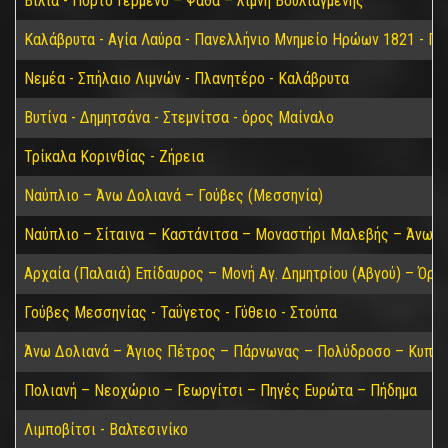
Βίλια - Πόρτο Γερμενό – Ψάθα – λίμνη Βουλιαγμένης
Καλάβρυτα - Αγία Λαύρα - Πανελλήνιο Μνημείο Ηρώων 1821 - Π
Νεμέα - Σπήλαιο Λιμνών - Πλανητέρο - Καλάβρυτα
Βυτίνα - Δημητσάνα - Στεμνίτσα - όρος Μαίναλο
Τρίκαλα Κορινθίας - Ζήρεια
Ναύπλιο – Άνω Δολιανά – Γούβες (Μεσσηνία)
Ναύπλιο – Σίταινα – Καστάνιτσα – Μοναστήρι Μαλεβής – Άνω Δ
Αρχαία (Παλαιά) Επίδαυρος – Μονή Αγ. Δημητρίου (Αβγού) – Όρο
Γούβες Μεσσηνίας - Ταΰγετος - Γύθειο - Στούπα
Άνω Δολιανά – Άγιος Πέτρος – Πάρνωνας – Πολύδροσο – Κυπαρί
Πολιανή – Νεοχώριο – Γεωργίτσι – Πηγές Ευρώτα – Πήδημα
Λιμποβίτσι - Βαλτεσινίκο