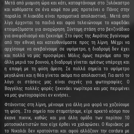
Μετά από μιαμιση ώρα και κάτι, καταφτάνουμε στο Ξυλόκαστρο
και καθόμαστε σε ένα καφέ που μας προτείνει ο Πάνος στην
παραλία. Η λιακάδα είναι πραγματικά απολαυστική… Μετά από
λίγο έρχονται τα παιδιά και αφού τελειώνουμε το καφεδάκι
ετοιμαζόμαστε για αναχώρηση. Σύντομη στάση στο βενζινάδικο
για ανεφοδιασμό και ξεκινάμε. Στο ύψος της Ακράτας βγαίνουμε
από την εθνική και κατευθυνόμαστε προς τη λίμνη. Μέχρι να
αρχίσουμε να ανεβαίνουμε σε υψόμετρο, η διαδρομή δεν έχει
και πολλά να μας προσφέρει. Μόλις όμως περνάμε απο την
άλλη μεριά του βουνού, η διαδρομή γίνεται αμέσως υπέροχη και
η επαφή με τη φύση άμεση. Σε πολλά σημεία το υψόμετρο
μεγαλώνει και η θέα γίνεται ακόμα πιο απολαυστική. Για αυτό το
λόγο οι στάσεις μας είναι συχνές για φωτογραφίες. Ο
Βαγγέλης πολλές φορές ξεκινάει νωρίτερα και μας περιμένει
να μας φωτογραφίσει εν κινήσει…
Φτάνοντας στη λίμνη, μένουμε για άλλη μια φορά να χαζεύουμε
τη φύση… Στο σημείο που σταματήσαμε, είχε αρκετό κόσμο που
έκανε πικνικ, καθώς και μια άλλη ομάδα των περίπου 10
μοτοσυκλετιστών που είχε έρθει να χαλαρώσει. O Κυριάκος με
το Νικολάι δεν κρατούνται και αφού αλλάζουν την cordura με