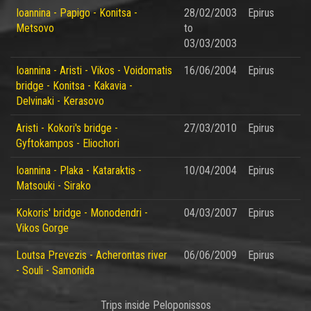
Ioannina - Papigo - Konitsa -
28/02/2003
Epirus
Metsovo
to
03/03/2003
Ioannina - Aristi - Vikos - Voidomatis
16/06/2004
Epirus
bridge - Konitsa - Kakavia -
Delvinaki - Kerasovo
Aristi - Kokori's bridge -
27/03/2010
Epirus
Gyftokampos - Eliochori
Ioannina - Plaka - Kataraktis -
10/04/2004
Epirus
Matsouki - Sirako
Kokoris' bridge - Monodendri -
04/03/2007
Epirus
Vikos Gorge
Loutsa Prevezis - Acherontas river
06/06/2009
Epirus
- Souli - Samonida
Trips inside Peloponissos