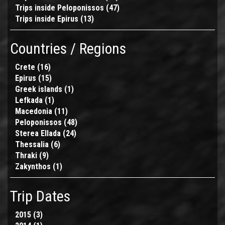
Trips inside Peloponissos (47)
inside
Trips
Apply
Trips inside Epirus (13)
Apply
Thessalia
inside
Trips
Trips
filter
Sterea
inside
inside
Ellada
Peloponissos
Countries / Regions
Epirus
filter
filter
filter
Crete (16)
Apply
Epirus (15)
Crete
Apply
Greek islands (1)
filter
Epirus
Apply
Lefkada (1)
filter
Apply
Greek
Macedonia (11)
Lefkada
Apply
islands
Peloponissos (48)
filter
Macedonia
filter
Apply
Sterea Ellada (24)
filter
Apply
Peloponissos
Thessalia (6)
Apply
Sterea
filter
Thraki (9)
Apply
Thessalia
Ellada
Zakynthos (1)
Thraki
filter
Apply
filter
filter
Zakynthos
filter
Trip Dates
2015 (3)
Apply