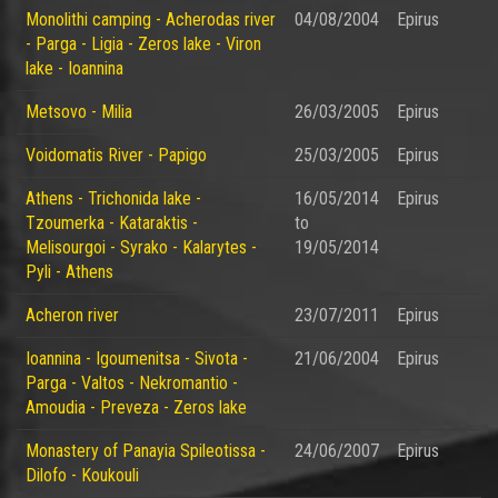
Monolithi camping - Acherodas river
04/08/2004
Epirus
- Parga - Ligia - Zeros lake - Viron
lake - Ioannina
Metsovo - Milia
26/03/2005
Epirus
Voidomatis River - Papigo
25/03/2005
Epirus
Athens - Trichonida lake -
16/05/2014
Epirus
Tzoumerka - Kataraktis -
to
Melisourgoi - Syrako - Kalarytes -
19/05/2014
Pyli - Athens
Acheron river
23/07/2011
Epirus
Ioannina - Igoumenitsa - Sivota -
21/06/2004
Epirus
Parga - Valtos - Nekromantio -
Amoudia - Preveza - Zeros lake
Monastery of Panayia Spileotissa -
24/06/2007
Epirus
Dilofo - Koukouli