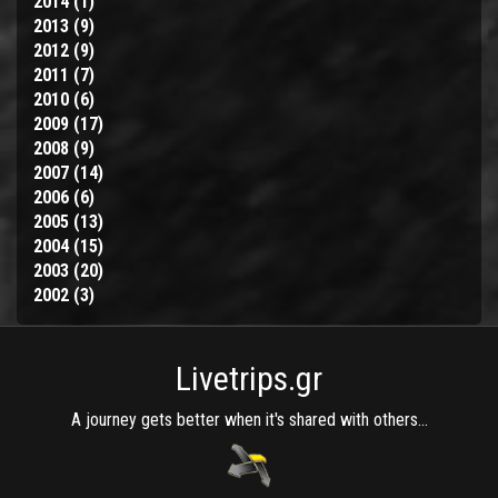
2014 (1)
2015
Apply
2013 (9)
filter
2014
Apply
2012 (9)
filter
2013
Apply
2011 (7)
filter
2012
Apply
2010 (6)
filter
2011
Apply
2009 (17)
filter
2010
Apply
2008 (9)
filter
Apply
2009
2007 (14)
2008
filter
Apply
2006 (6)
filter
Apply
2007
2005 (13)
2006
filter
Apply
2004 (15)
filter
2005
Apply
2003 (20)
filter
2004
Apply
2002 (3)
Apply
filter
2003
2002
filter
filter
Livetrips.gr
A journey gets better when it's shared with others...