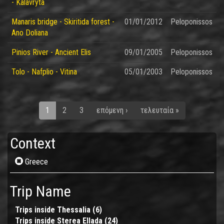
- Kalavryta
Manaris bridge - Skiritida forest -
01/01/2012
Peloponissos
Ano Doliana
Pinios River - Ancient Elis
09/01/2005
Peloponissos
Tolo - Nafplio - Vitina
05/01/2003
Peloponissos
1
2
3
επόμενη ›
τελευταία »
Context
Remove
Greece
Greece
filter
Trip Name
Trips inside Thessalia (6)
Apply
Trips inside Sterea Ellada (24)
Trips
Apply