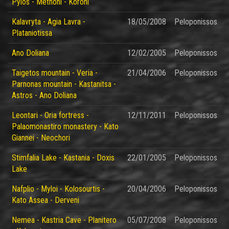
Pylos - Methoni - Koroni
Kalavryta - Agia Lavra -
18/05/2008
Peloponissos
Plataniotissa
Ano Doliana
12/02/2005
Peloponissos
Taigetos mountain - Veria -
21/04/2006
Peloponissos
Parnonas mountain - Kastanitsa -
Astros - Ano Doliana
Leontari - Oria fortress -
12/11/2011
Peloponissos
Palaomonastiro monastery - Kato
Giannei - Neochori
Stimfalia Lake - Kastania - Doxis
22/01/2005
Peloponissos
Lake
Nafplio - Myloi - Kolosourtis -
20/04/2006
Peloponissos
Kato Assea - Derveni
Nemea - Kastria Cave - Planitero
05/07/2008
Peloponissos