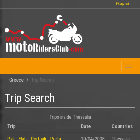
Skip
Ελληνικά
to
main
content
Toggl
naviga
Greece
Trip Search
Trip Search
Trips inside Thessalia
Trip
Date
Countries
Pyli - Elati - Pertouli - Porta
19/04/2008
Thessalia