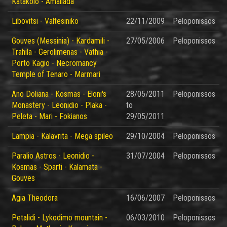
Katakolo - Amaliada
Libovitsi - Valtesiniko
22/11/2009
Peloponissos
Gouves (Messinia) - Kardamili -
27/05/2006
Peloponissos
Trahila - Gerolimenas - Vathia -
Porto Kagio - Necromancy
Temple of Tenaro - Marmari
Ano Doliana - Kosmas - Eloni's
28/05/2011
Peloponissos
Monastery - Leonidio - Plaka -
to
Peleta - Mari - Fokianos
29/05/2011
Lampia - Kalavrita - Mega spileo
29/10/2004
Peloponissos
Paralio Astros - Leonidio -
31/07/2004
Peloponissos
Kosmas - Sparti - Kalamata -
Gouves
Agia Theodora
16/06/2007
Peloponissos
Petalidi - Lykodimo mountain -
06/03/2010
Peloponissos