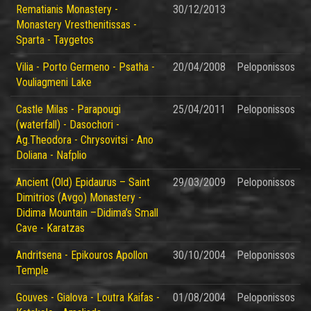
Rematianis Monastery -
30/12/2013
Monastery Vresthenitissas -
Sparta - Taygetos
Vilia - Porto Germeno - Psatha -
20/04/2008
Peloponissos
Vouliagmeni Lake
Castle Milas - Parapougi
25/04/2011
Peloponissos
(waterfall) - Dasochori -
Ag.Theodora - Chrysovitsi - Ano
Doliana - Nafplio
Ancient (Old) Epidaurus – Saint
29/03/2009
Peloponissos
Dimitrios (Avgo) Monastery -
Didima Mountain –Didima’s Small
Cave - Karatzas
Andritsena - Epikouros Apollon
30/10/2004
Peloponissos
Temple
Gouves - Gialova - Loutra Kaifas -
01/08/2004
Peloponissos