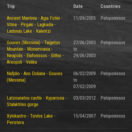
Trip
Date
Countries
Ancient Mantinia - Agia Fotini -
11/09/2005
Peloponissos
Vitina - Pirgaki - Lagkadia -
Ladonas Lake - Kalentzi
Gouves (Messinia) - Taigetos
27/06/2003
Peloponissos
Mountain - Monemvasia -
to
Neapolis - Elafonissos - Githio -
29/06/2003
Areopoli - Velika
Nafplio - Ano Doliana - Gouves
06/02/2009
Peloponissos
(Messinia)
to
07/02/2009
Latzounatou castle - Kyparissia -
03/03/2012
Peloponissos
Stalaktites gorge
Xylokastro - Tsivlos Lake -
15/04/2007
Peloponissos
Peristera