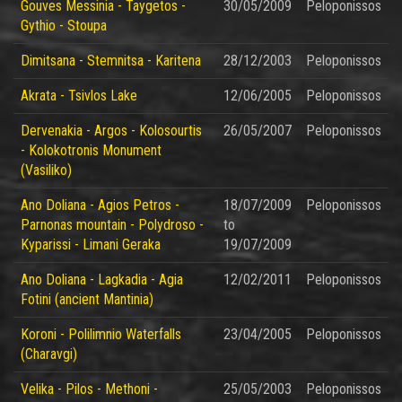
Gouves Messinia - Taygetos -
30/05/2009
Peloponissos
Gythio - Stoupa
Dimitsana - Stemnitsa - Karitena
28/12/2003
Peloponissos
Akrata - Tsivlos Lake
12/06/2005
Peloponissos
Dervenakia - Argos - Kolosourtis
26/05/2007
Peloponissos
- Kolokotronis Monument
(Vasiliko)
Ano Doliana - Agios Petros -
18/07/2009
Peloponissos
Parnonas mountain - Polydroso -
to
Kyparissi - Limani Geraka
19/07/2009
Ano Doliana - Lagkadia - Agia
12/02/2011
Peloponissos
Fotini (ancient Mantinia)
Koroni - Polilimnio Waterfalls
23/04/2005
Peloponissos
(Charavgi)
Velika - Pilos - Methoni -
25/05/2003
Peloponissos