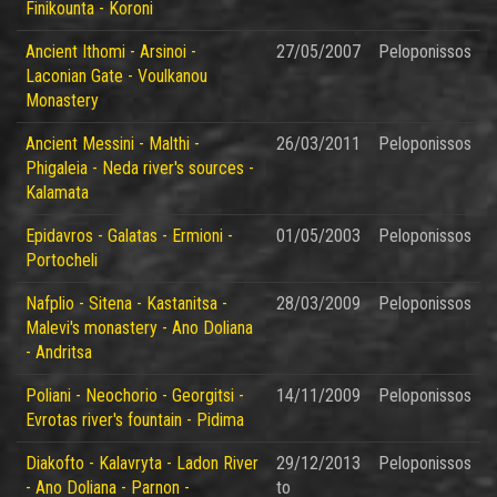
Finikounta - Koroni
Ancient Ithomi - Arsinoi -
27/05/2007
Peloponissos
Laconian Gate - Voulkanou
Monastery
Ancient Messini - Malthi -
26/03/2011
Peloponissos
Phigaleia - Neda river's sources -
Kalamata
Epidavros - Galatas - Ermioni -
01/05/2003
Peloponissos
Portocheli
Nafplio - Sitena - Kastanitsa -
28/03/2009
Peloponissos
Malevi's monastery - Ano Doliana
- Andritsa
Poliani - Neochorio - Georgitsi -
14/11/2009
Peloponissos
Evrotas river's fountain - Pidima
Diakofto - Kalavryta - Ladon River
29/12/2013
Peloponissos
- Ano Doliana - Parnon -
to